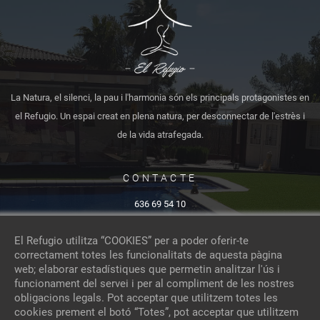
La Natura, el silenci, la pau i l'harmonia són els principals protagonistes en
el Refugio. Un espai creat en plena natura, per desconnectar de l'estrès i
de la vida atrafegada.
CONTACTE
636 69 54 10
sonia@elrefugioyoga.com
El Refugio utilitza “COOKIES” per a poder oferir-te
C\ La Garça 19, 08140 - Caldes de Montbui
correctament totes les funcionalitats de aquesta pàgina
Avís legal
|
Política de cookies
|
Política de privacitat
web; elaborar estadístiques que permetin analitzar l'ús i
funcionament del servei i per al compliment de les nostres
obligacions legals. Pot acceptar que utilitzem totes les
cookies prement el botó “Totes”, pot acceptar que utilitzem